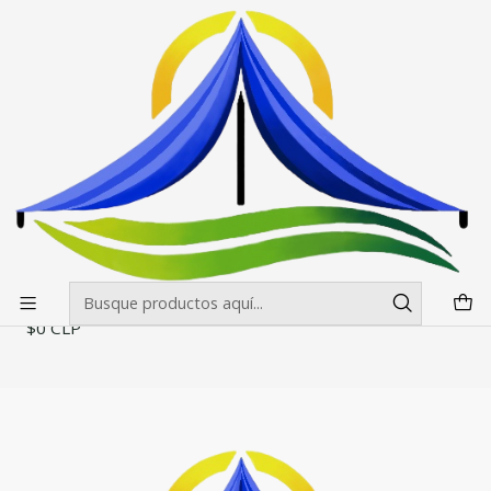
Envíos gratis desde $500.000 en Santiago
Leer más
Inicio
Toldos
Cubiertas para Toldos
Cubierta para Toldos 2x3 Estandar
Cubierta para Toldos 2x3 Estandar
Filtros
|
Cubierta para Toldos 2x3 Estandar
$0 CLP