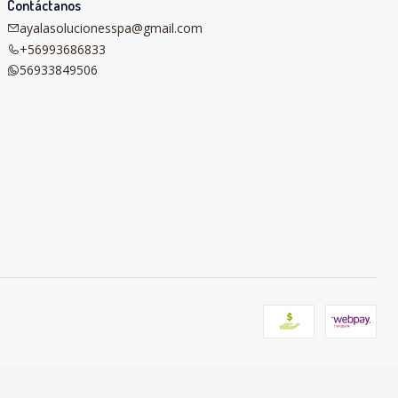
Contáctanos
ayalasolucionesspa@gmail.com
+56993686833
56933849506