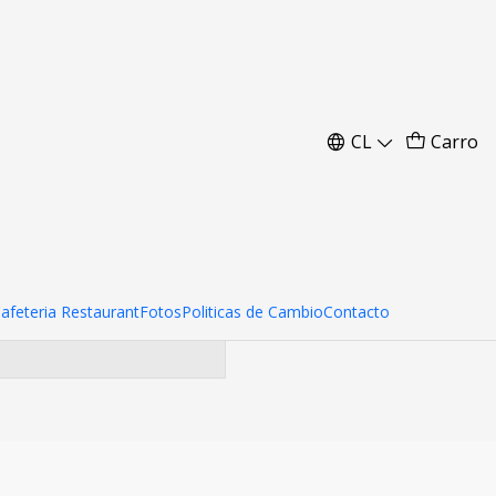
CL
Carro
ara encontrar otros
Cafeteria Restaurant
Fotos
Politicas de Cambio
Contacto