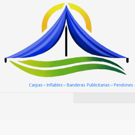
Inicio
Quitasol Cafeteria Restoran
Puedes probar a bu
Carpas
Inflables
Banderas Publicitarias
Pendones R