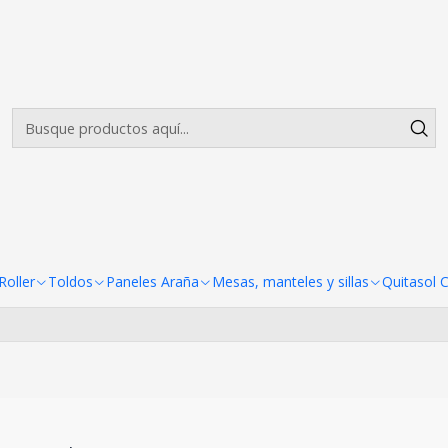
Envíos gratis desde $500.000 en Santiago
Leer más
Quitasol Cafeteria Restoran
Todavía no hay productos disponibles aquí
scar en otras categorías o utilizar la barra de búsqueda p
oller
Toldos
Paneles Araña
Mesas, manteles y sillas
Quitasol 
productos.