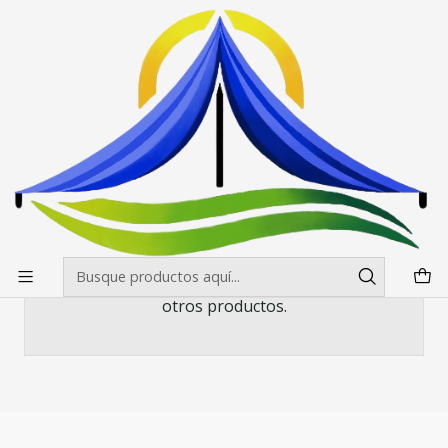
Envíos gratis desde $500.000 en Santiago
Leer más
Inicio
PendonRoller 120x200
PendonRoller 120x200
Todavía no hay productos disponibles aquí
Puedes probar a buscar en otras categorías o
utilizar la barra de búsqueda para encontrar
otros productos.