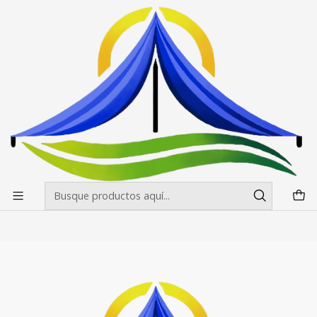
Envíos gratis desde $500.000 en Santiago
Leer más
Inicio
Pendones Roller
Porta Pendon L 130x200
Porta Pendon L 130x200
Filtros
|
RPCH
Porta Pendon L 130x200
$52.500 CLP