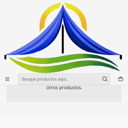
Envíos gratis desde $500.000 en Santiago
Leer más
Inicio
Pendones Roller
Mini Pendon Roller
Mini Pendon Roller
Todavía no hay productos disponibles aquí
Puedes probar a buscar en otras categorías o
utilizar la barra de búsqueda para encontrar
otros productos.