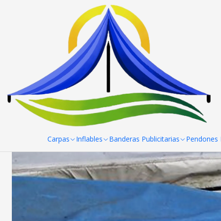
Inicio
Lona Multiusos 8x10 mts.
Carpas
Inflables
Banderas Publicitarias
Pendones R