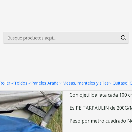
Envíos gratis desde $500.000 en Santiago
Leer más
|
Lona Multiuso
Agreg
Cantidad
DESCRIPCIÓN
LONA MULTIUSO AZUL
oller
Toldos
Paneles Araña
Mesas, manteles y sillas
Quitasol 
Con ojetilloa lata cada 100 c
Es PE TARPAULIN de 200G/M2
Peso por metro cuadrado No