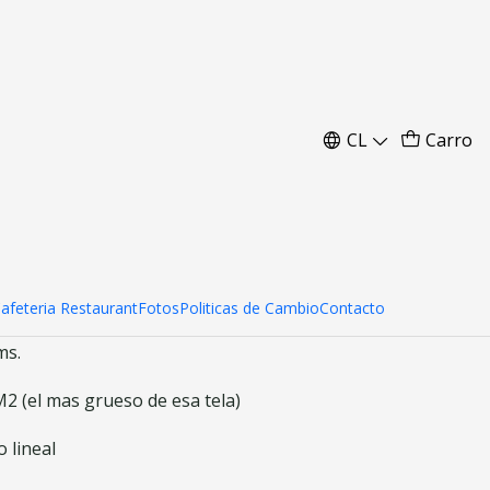
s 8x10 mts.
CL
Carro
ar al Carro
Comprar ahora
Cafeteria Restaurant
Fotos
Politicas de Cambio
Contacto
ms.
 (el mas grueso de esa tela)
 lineal