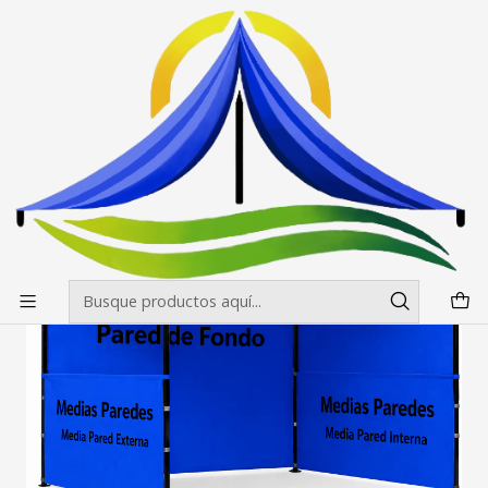
Envíos gratis desde $500.000 en Santiago
Leer más
Inicio
Impresiones
Toldos
Paredes 2x2 y 3x3 mt (1m2 aprox.)
Impresiones en Laterales 1 m2