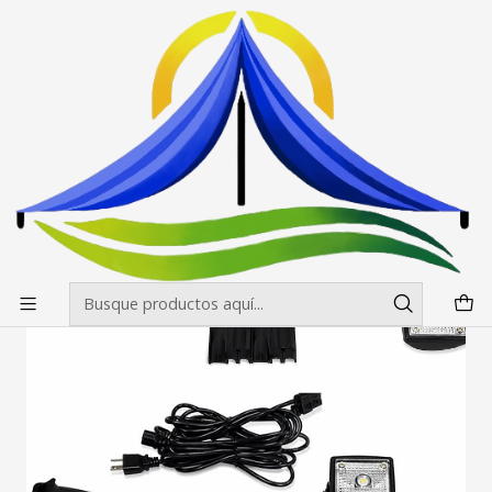
Envíos gratis desde $500.000 en Santiago
Leer más
Inicio
Paneles Araña
Accesorios para Panel Araña
Foco Halogeno Panel Publicitario