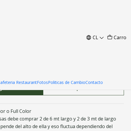
Toldos 3x6
CL
Carro
3 cenefas
4 cenefas
Cafeteria Restaurant
Fotos
Politicas de Cambio
Contacto
ar al Carro
Comprar ahora
or o Full Color
sas debe comprar 2 de 6 mt largo y 2 de 3 mt de largo
pende del alto de ella y eso fluctua dependiendo del