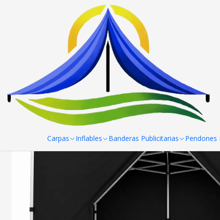
Inicio
Toldos
Cenefas de toldos 3x6 mt
Cenefas para Toldos
Carpas
Inflables
Banderas Publicitarias
Pendones R