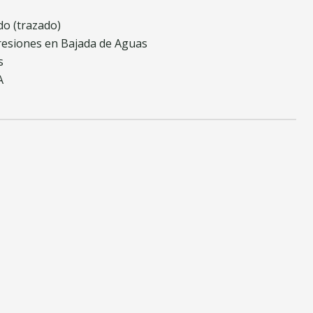
do (trazado)
resiones en Bajada de Aguas
s
A