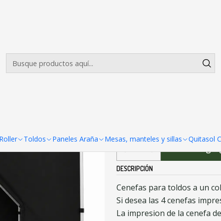
Envíos gratis desde $500.000 en Santiago
Leer más
 3x6
|
Cenefas para 
CENEFAS
1 cenefa
2 cenefas
oller
Toldos
Paneles Araña
Mesas, manteles y sillas
Quitasol 
Agreg
Cantidad
DESCRIPCIÓN
Cenefas para toldos a un col
Si desea las 4 cenefas impre
La impresion de la cenefa de