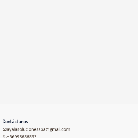
Contáctanos
ayalasolucionesspa@gmail.com
+56993686833