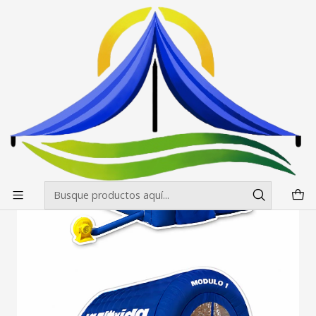
Envíos gratis desde $500.000 en Santiago
Leer más
Inicio
Inflables
domos
Carpa Inflable de 4x3 mt exterior Conexion Electrica