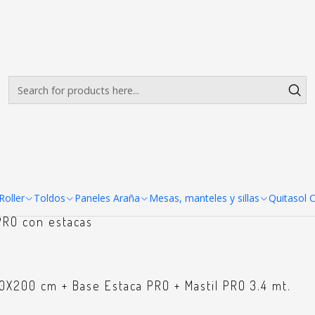
Envíos gratis desde $500.000 en Santiago
Read more
Curva o vela
oller
Toldos
Paneles Araña
Mesas, manteles y sillas
Quitasol 
PRO con estacas
50X200 cm + Base Estaca PRO + Mastil PRO 3.4 mt.