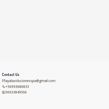
Contact Us
ayalasolucionesspa@gmail.com
+56993686833
56933849506