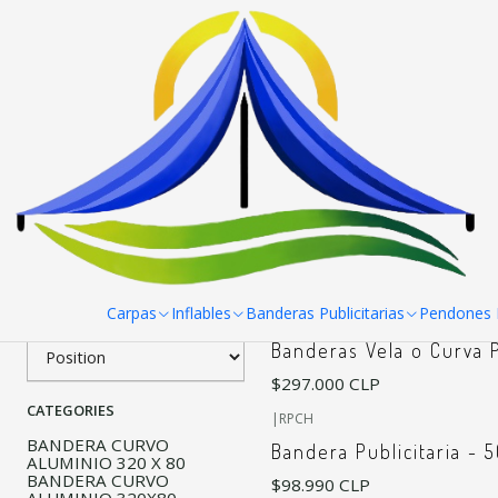
Home
Banderas Publicitarias
Curva o vela
Filter products
|
RPCH
Banderas Vela o Curva
1-3 of 3 products
Apply filters
$42.900 CLP
from
SORT BY
Carpas
Inflables
Banderas Publicitarias
Pendones R
|
Banderas Vela o Curva 
$297.000 CLP
CATEGORIES
|
RPCH
BANDERA CURVO
Bandera Publicitaria - 
ALUMINIO 320 X 80
BANDERA CURVO
$98.990 CLP