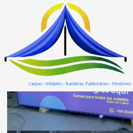
Inicio
Trabajos hechos
CAJAS DE LUZ DIFERENTES MEDIDAS
Carpas
Inflables
Banderas Publicitarias
Pendones R