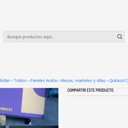
Envíos gratis desde $500.000 en Santiago
Leer más
|
CAJAS DE LU
Agreg
Cantidad
DESCRIPCIÓN
Cajas de luz de diferentes m
oller
Toldos
Paneles Araña
Mesas, manteles y sillas
Quitasol 
COMPARTIR ESTE PRODUCTO