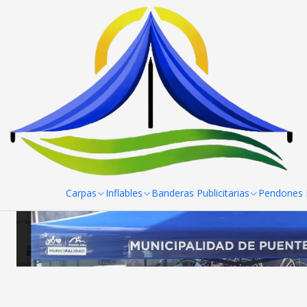
Inicio
Trabajos hechos
Cenefa frontal impresa por serigrafia
Carpas
Inflables
Banderas Publicitarias
Pendones R