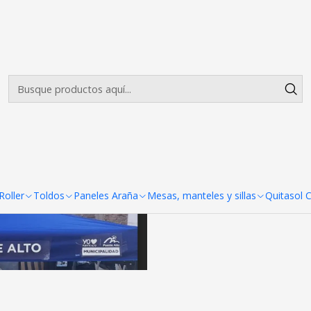
Envíos gratis desde $500.000 en Santiago
Leer más
 a un color
|
Cenefa frontal
color
Agreg
Cantidad
COMPARTIR ESTE PRODUCTO
oller
Toldos
Paneles Araña
Mesas, manteles y sillas
Quitasol 