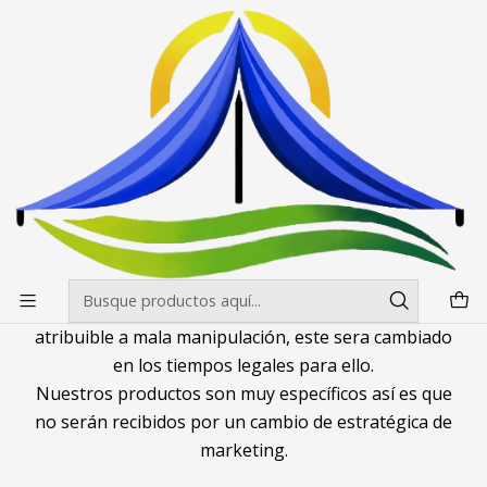
Envíos gratis desde $500.000 en Santiago
Leer más
Inicio
Politicas de Cambio
Politicas de Cambio
Al comprar productos impresos debe tener en
cuenta que estos no son cambiables salvo que
tengan un problema estructural que no tenga
relación con los impresos.
Si algun producto tiene un defecto de fabrica no
atribuible a mala manipulación, este sera cambiado
en los tiempos legales para ello.
Nuestros productos son muy específicos así es que
no serán recibidos por un cambio de estratégica de
marketing.