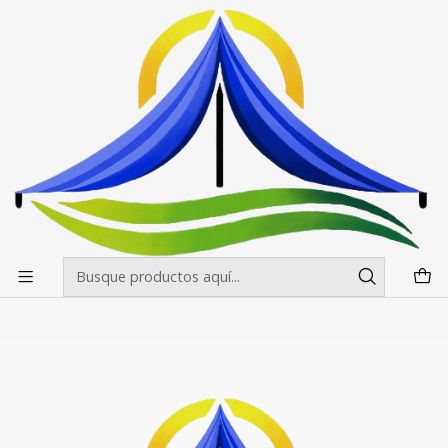
Envíos gratis desde $500.000 en Santiago
Leer más
Inicio
Toldos
Toldo 3X6 Americano Hex Colores
Toldo 3X6 Americano Hex Colores
Filtros
+7
|
RPCH
Toldo 3X6 Americano Hex Colores
$0 CLP
desde