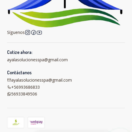
Síguenos
Cotize ahora:
ayalasolucionesspa@gmail.com
Contáctanos
ayalasolucionesspa@gmail.com
+56993686833
56933849506