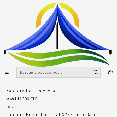
Envíos gratis desde $500.000 en Santiago
Leer más
Inicio
Banderas Publicitarias
Banderas Publicitarias
Filtros
|
RPCH
Mastil Recto Impreso Medidas
$54.700 CLP
desde
|
Bandera Gota Impresa
$44.500 CLP
desde
|
RPCH
Bandera Publicitaria - 50X200 cm + Base