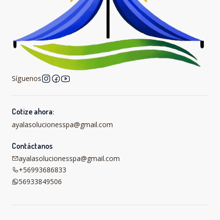
Síguenos
Cotize ahora:
ayalasolucionesspa@gmail.com
Contáctanos
ayalasolucionesspa@gmail.com
+56993686833
56933849506