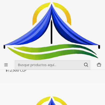
Envíos gratis desde $500.000 en Santiago
Leer más
Inicio
Toldos
Accesorios para Toldos / laterales
Laterales para Toldos 2x2 mt
Laterales para Toldos 2x2 mt
Filtros
+7
|
RPCH
Laterales para Toldos 2x2 mt Estandar
$12.500 CLP