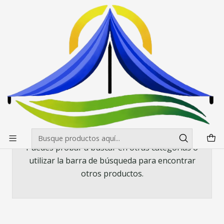
Envíos gratis desde $500.000 en Santiago
Leer más
Inicio
Toldos
Toldos Americanos Hexagonal
Toldo 2x2 Americano Hex Carpa Colores
Toldo 2x2 Americano Hex Carpa
Colores
Todavía no hay productos disponibles aquí
Puedes probar a buscar en otras categorías o
utilizar la barra de búsqueda para encontrar
otros productos.