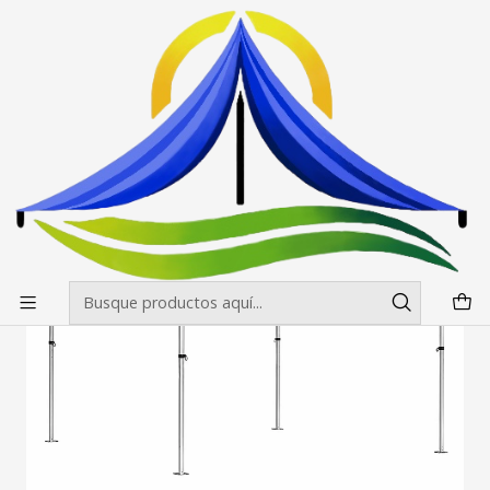
Envíos gratis desde $500.000 en Santiago
Leer más
Inicio
Toldos
Toldos 2x2 Fierro blanco Reforzado
Toldos 2x2 Fierro blanco Reforzado