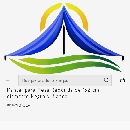
Envíos gratis desde $500.000 en Santiago
Leer más
Inicio
Mesas, manteles y sillas
Manteles
Mantel para Mesa Redonda de 152 cm. diametro Negro y
Blanco
Mantel para Mesa Redonda de 152 cm.
diametro Negro y Blanco
Filtros
+6
|
RPCH
Mantel para Mesa Redonda de 152 cm.
diametro Negro y Blanco
$0 CLP
desde