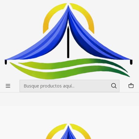
Envíos gratis desde $500.000 en Santiago
Leer más
Inicio
Toldos
Toldos de Madera 200x60x5cm
Toldos de Madera 200x60x5cm
Filtros
+14
|
Confeccion Nacional
Toldos de Madera 200x60x5 cm
$125.000 CLP