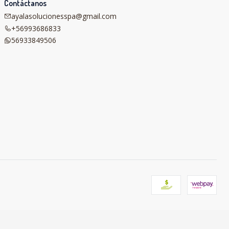
Contáctanos
ayalasolucionesspa@gmail.com
+56993686833
56933849506