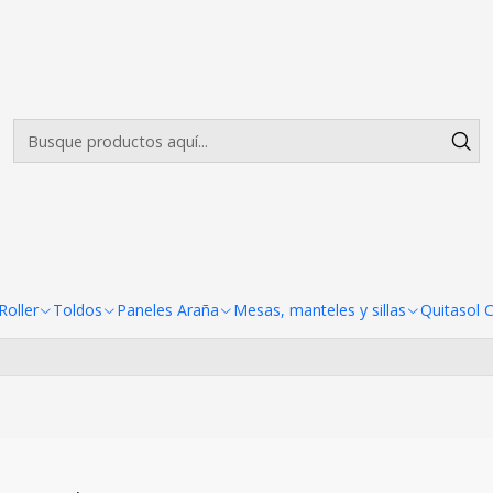
Envíos gratis desde $500.000 en Santiago
Leer más
ble acolchada economica
lla plegable acolchada econom
Todavía no hay productos disponibles aquí
scar en otras categorías o utilizar la barra de búsqueda p
oller
Toldos
Paneles Araña
Mesas, manteles y sillas
Quitasol 
productos.