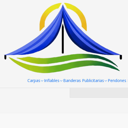
Inicio
Mesas, manteles y sillas
Sillas y banquetas
Silla plega
Si
Puedes probar a bu
Carpas
Inflables
Banderas Publicitarias
Pendones R