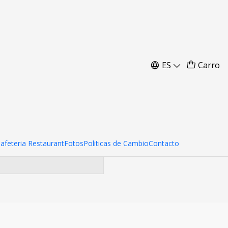
ica
ES
Carro
ara encontrar otros
Cafeteria Restaurant
Fotos
Politicas de Cambio
Contacto