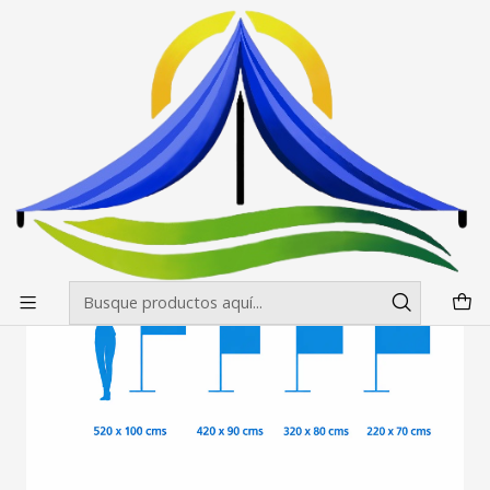
Envíos gratis desde $500.000 en Santiago
Leer más
Inicio
Banderas Publicitarias
Rectas
Mastil Recto Impreso Medidas