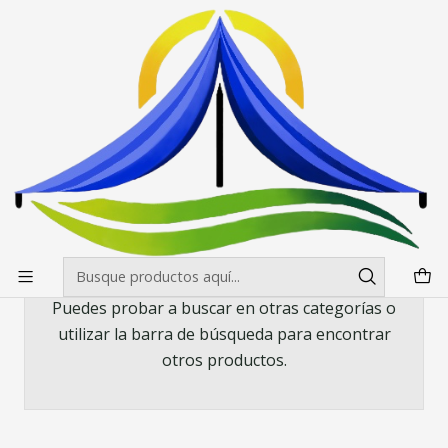
Envíos gratis desde $500.000 en Santiago
Leer más
Inicio
Mesas, manteles y sillas
Manteles
Mantel para Mesa Redonda de 152 cm. diametro Negro y
Blanco
Mantel para Mesa Redonda de 152 cm.
diametro Negro y Blanco
Todavía no hay productos disponibles aquí
Puedes probar a buscar en otras categorías o
utilizar la barra de búsqueda para encontrar
otros productos.