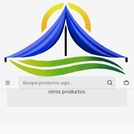
Envíos gratis desde $500.000 en Santiago
Leer más
Inicio
Toldos
Toldo 3X4.5 Estándar Colores
Toldo 3X4.5 Estándar Colores
Todavía no hay productos disponibles aquí
Puedes probar a buscar en otras categorías o
utilizar la barra de búsqueda para encontrar
otros productos.