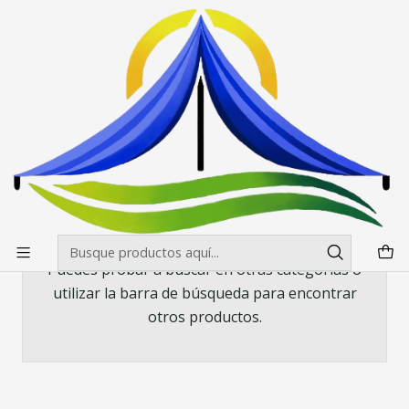
Envíos gratis desde $500.000 en Santiago
Leer más
Inicio
Mesas, manteles y sillas
Manteles
Pack de manteles Spandex 70x70 (4 unidades)
Pack de manteles Spandex 70x70 (4
unidades)
Todavía no hay productos disponibles aquí
Puedes probar a buscar en otras categorías o
utilizar la barra de búsqueda para encontrar
otros productos.