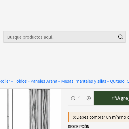
Envíos gratis desde $500.000 en Santiago
Leer más
les 3 x 4.5 Colores
|
Toldos Alumin
Colores
COLORES DISPONIBLES
oller
Toldos
Paneles Araña
Mesas, manteles y sillas
Quitasol 
Agreg
Cantidad
Debes comprar un mínimo d
DESCRIPCIÓN