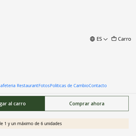
io Hexagonales 3 x 4.5
ES
Carro
Cafeteria Restaurant
Fotos
Politicas de Cambio
Contacto
ar al carro
Comprar ahora
e 1 y un máximo de 6 unidades