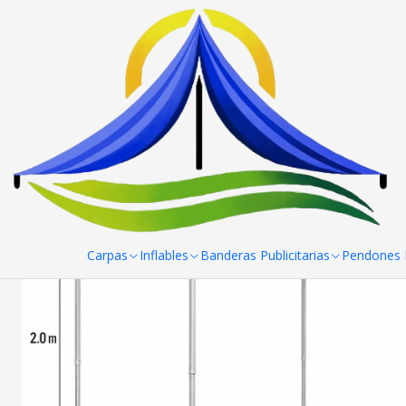
Inicio
Toldos
Toldos Aluminio Hex
Toldos Aluminio Hexagona
Carpas
Inflables
Banderas Publicitarias
Pendones R