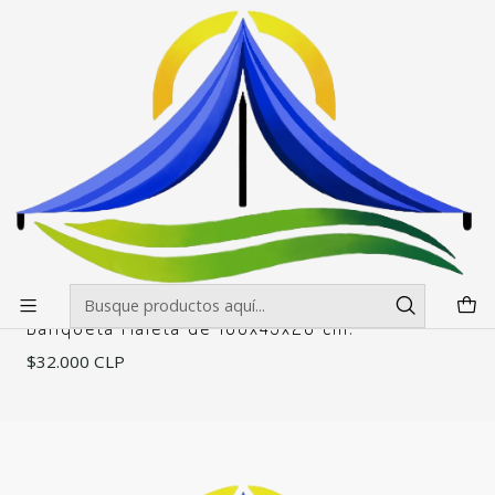
Envíos gratis desde $500.000 en Santiago
Leer más
Inicio
Mesas, manteles y sillas
Sillas y banquetas
Banqueta para mesa maleta de 180x43x28 cm.
Banqueta para mesa maleta de
180x43x28 cm.
Filtros
|
RPCH
Banqueta Maleta de 180x43x28 cm.
$32.000 CLP