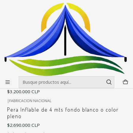
Envíos gratis desde $500.000 en Santiago
Leer más
Inicio
Inflables
Pera
Pera
Filtros
+7
|
FABRICACION NACIONAL
Pera Inflable fondo color de 6 mts de altura
Turbina
$3.200.000 CLP
|
FABRICACION NACIONAL
Pera Inflable de 4 mts fondo blanco o color
pleno
$2.690.000 CLP