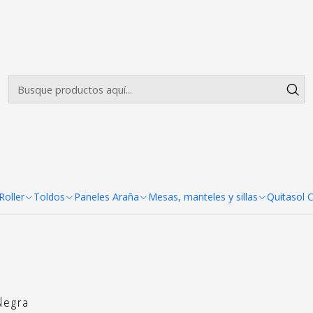
Envíos gratis desde $500.000 en Santiago
Leer más
Mesas
Mesas plegables maleta
oller
Toldos
Paneles Araña
Mesas, manteles y sillas
Quitasol 
Negra