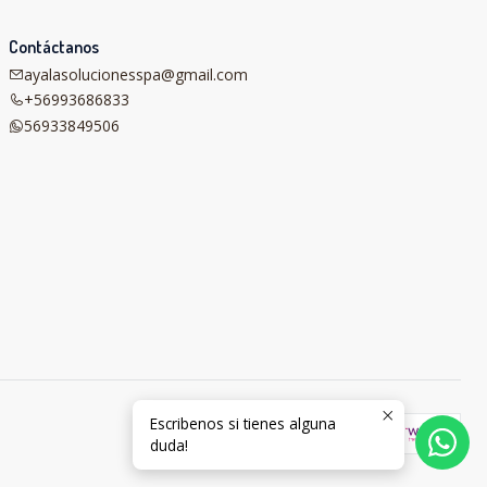
Contáctanos
ayalasolucionesspa@gmail.com
+56993686833
56933849506
Escribenos si tienes alguna
duda!