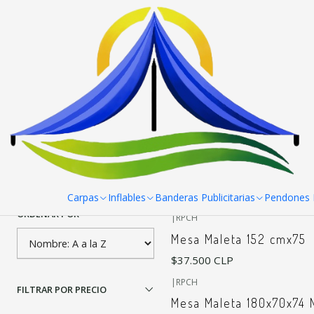
Inicio
Mesas, manteles y sillas
Mesas
Filtrar Productos
|
RPCH
Mesa Maleta 120 cm
1-7 de 7 productos
Aplicar filtros
$35.000 CLP
Carpas
Inflables
Banderas Publicitarias
Pendones R
ORDENAR POR
|
RPCH
Mesa Maleta 152 cmx75
$37.500 CLP
|
RPCH
FILTRAR POR PRECIO
Mesa Maleta 180x70x74 