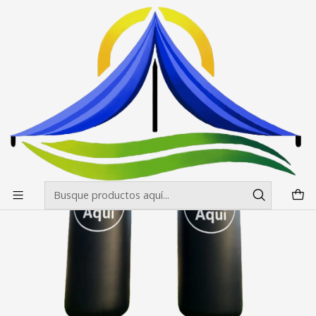
Envíos gratis desde $500.000 en Santiago
Leer más
Inicio
Inflables
Totem
Totem Inflable 2x1 mt Impreso