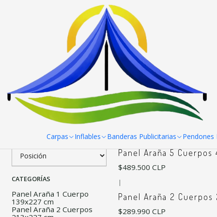
Inicio
Paneles Araña
Filtrar Productos
|
Panel Araña 4 Cuerpos
1-7 de 7 productos
Aplicar filtros
$379.350 CLP
ORDENAR POR
Carpas
Inflables
Banderas Publicitarias
Pendones R
|
Panel Araña 5 Cuerpos
$489.500 CLP
CATEGORÍAS
|
Panel Araña 1 Cuerpo
Panel Araña 2 Cuerpos
139x227 cm
Panel Araña 2 Cuerpos
$289.990 CLP