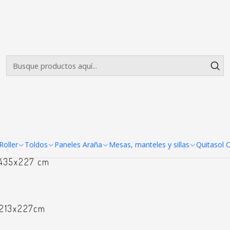
Envíos gratis desde $500.000 en Santiago
Leer más
Paneles Araña
 361x227 cm
oller
Toldos
Paneles Araña
Mesas, manteles y sillas
Quitasol 
 435x227 cm
 213x227cm