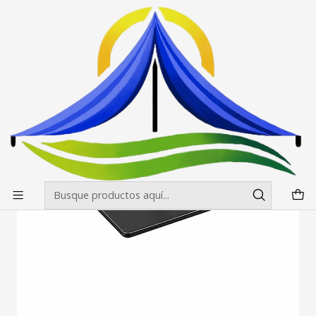
Envíos gratis desde $500.000 en Santiago
Leer más
Inicio
Banderas Publicitarias
Accesorios para Banderas Publicitarias
Base Solida para Banderas Publicitarias Negro 40 cm