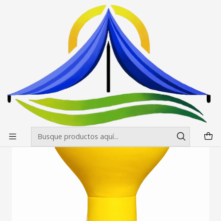
Envíos gratis desde $500.000 en Santiago
Leer más
Inicio
Inflables
Pera
Pera Inflable 3 mt. xx 1 mt Turbina