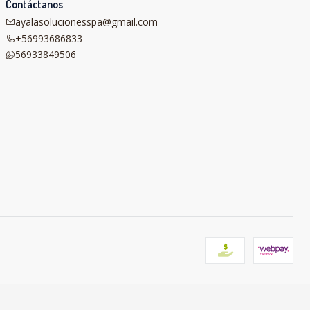
Contáctanos
ayalasolucionesspa@gmail.com
+56993686833
56933849506