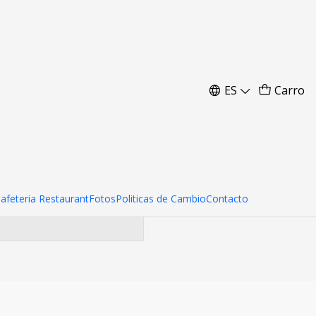
0*230 CMS)
ES
Carro
ara encontrar otros
Cafeteria Restaurant
Fotos
Politicas de Cambio
Contacto