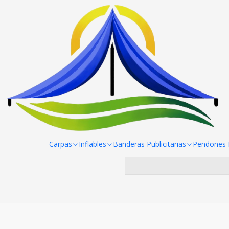
Inicio
Paneles Araña
Panel Araña Textil Recto 6 Cuerpos (45
Panel Ara
Puedes probar a bu
Carpas
Inflables
Banderas Publicitarias
Pendones R