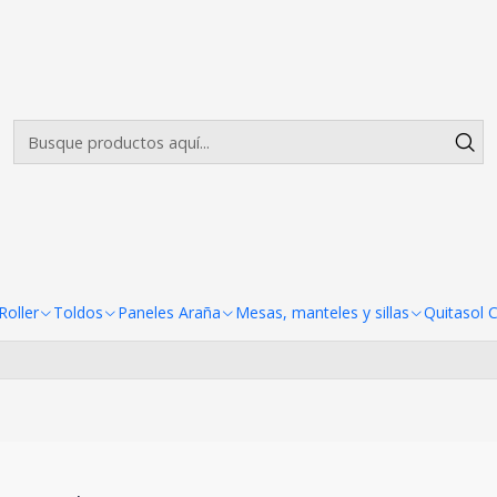
Envíos gratis desde $500.000 en Santiago
Leer más
0*230 CMS)
ña Textil Recto 6 Cuerpos (45
Todavía no hay productos disponibles aquí
scar en otras categorías o utilizar la barra de búsqueda p
oller
Toldos
Paneles Araña
Mesas, manteles y sillas
Quitasol 
productos.