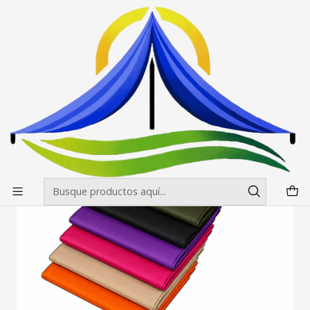
Envíos gratis desde $500.000 en Santiago
Leer más
Inicio
Toldos
Accesorios para Toldos / laterales
Laterales para toldos 3x3 mt Estandar