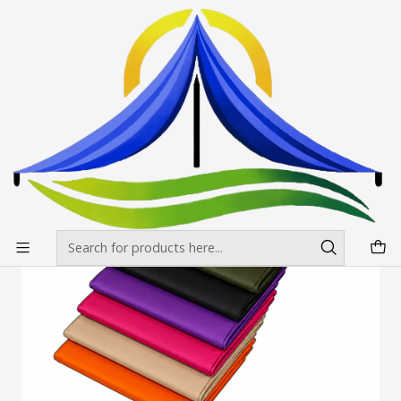
Envíos gratis desde $500.000 en Santiago
Read more
Home
Toldos
Accesorios para Toldos / laterales
Laterales para toldos 3x3 mt Estandar