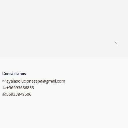
Contáctanos
ayalasolucionesspa@gmail.com
+56993686833
56933849506