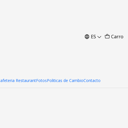
ES
Carro
ar al carro
Comprar ahora
Cafeteria Restaurant
Fotos
Politicas de Cambio
Contacto