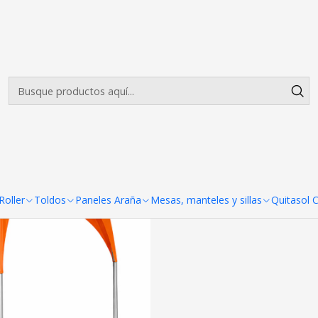
Envíos gratis desde $500.000 en Santiago
Leer más
|
Foto
Agreg
Cantidad
COMPARTIR ESTE PRODUCTO
oller
Toldos
Paneles Araña
Mesas, manteles y sillas
Quitasol 