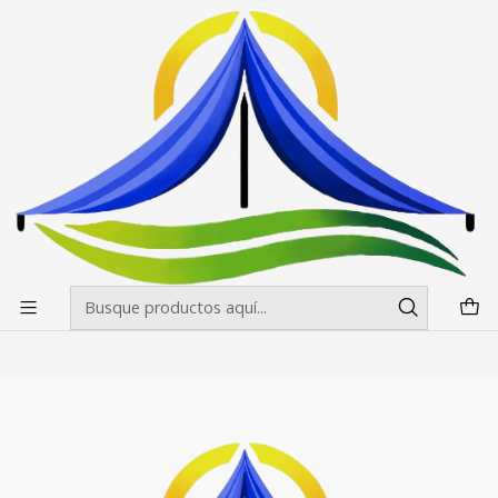
Envíos gratis desde $500.000 en Santiago
Leer más
Inicio
Banderas Publicitarias
Rectas
Rectas
Filtros
|
RPCH
Mastil Recto Impreso Medidas
$54.700 CLP
desde