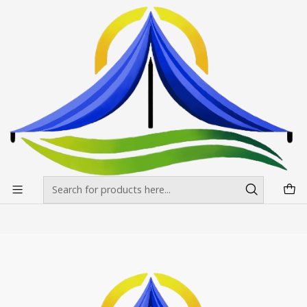
Envíos gratis desde $500.000 en Santiago
Read more
Home
Banderas Publicitarias
Rectas
Rectas
Filters
|
RPCH
Mastil Recto Impreso Medidas
$54.700 CLP
from