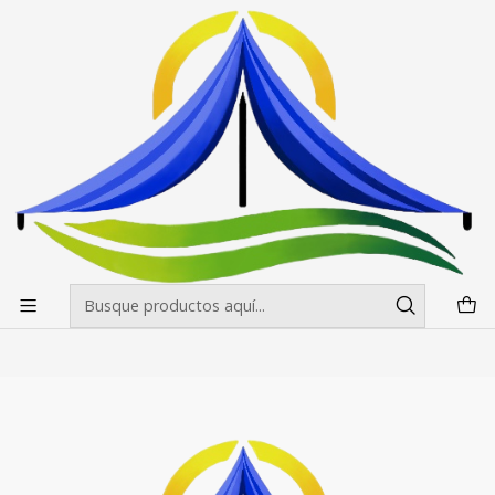
Envíos gratis desde $500.000 en Santiago
Leer más
Inicio
Banderas Publicitarias
Gota
Gota
Filtros
|
Bandera Gota Impresa
$44.500 CLP
desde