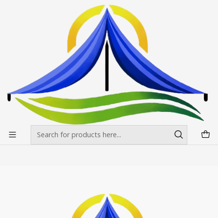
Envíos gratis desde $500.000 en Santiago
Read more
Home
Banderas Publicitarias
Gota
Gota
Filters
|
Bandera Gota Impresa
$44.500 CLP
from