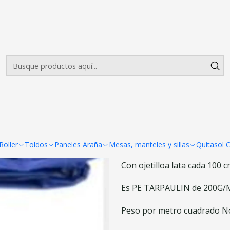
Envíos gratis desde $500.000 en Santiago
Leer más
|
Lonas Multius
Agreg
Cantidad
DESCRIPCIÓN
LONA MULTIUSO AZUL
oller
Toldos
Paneles Araña
Mesas, manteles y sillas
Quitasol 
Con ojetilloa lata cada 100 c
Es PE TARPAULIN de 200G/M2
Peso por metro cuadrado No