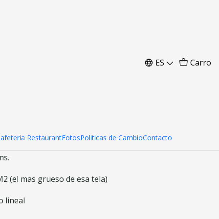
os 5x7 mts.
ES
Carro
ar al carro
Comprar ahora
Cafeteria Restaurant
Fotos
Politicas de Cambio
Contacto
ms.
 (el mas grueso de esa tela)
 lineal