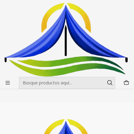
Envíos gratis desde $500.000 en Santiago
Leer más
Inicio
Impresiones
Cenefas Toldos 2x2 , 3x3,
Cenefas Toldos 2x2 , 3x3,
Filtros
|
Confeccion Nacional
Cenefas Toldos 2x2 y 3x3 mt
$28.900 CLP