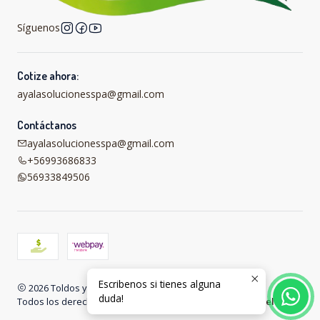
Síguenos
Cotize ahora:
ayalasolucionesspa@gmail.com
Contáctanos
ayalasolucionesspa@gmail.com
+56993686833
56933849506
Escribenos si tienes alguna
2026 Toldos y carpas online .
duda!
Todos los derechos reservados.
Desarrollado por Jumpseller
.