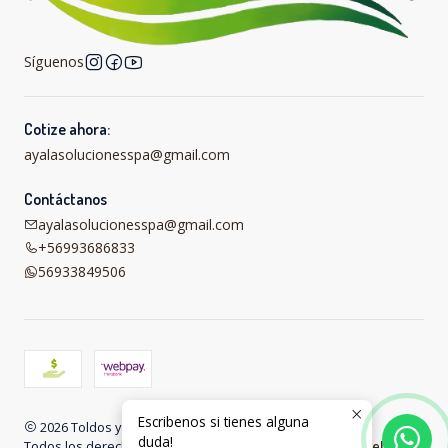
Síguenos
Cotize ahora:
ayalasolucionesspa@gmail.com
Contáctanos
ayalasolucionesspa@gmail.com
+56993686833
56933849506
Escribenos si tienes alguna
2026 Toldos y carpas online .
duda!
Todos los derechos reservados.
Desarrollado por Jumpseller
.