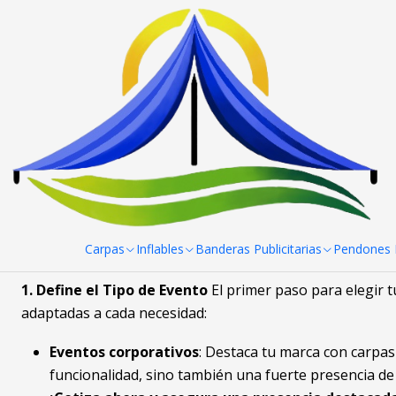
Inicio
Post
Cómo Escoger Tu Toldo o Carpa: Guía Completa p
Cómo Escoger Tu T
En Toldos y Carpas Online, entendemos que cada evento 
una feria navideña, una boda al aire libre, un evento co
Carpas
Inflables
Banderas Publicitarias
Pendones R
necesidades. Aquí te guiamos paso a paso para que tomes
1. Define el Tipo de Evento
El primer paso para elegir t
adaptadas a cada necesidad:
Eventos corporativos
: Destaca tu marca con carpas
funcionalidad, sino también una fuerte presencia de