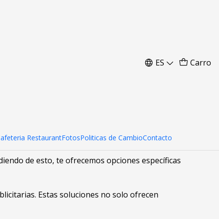
ra Tu Evento Ideal
ES
Carro
uncionalidad y estilo. Ya sea que estés organizando
ntrar la mejor opción y personalizarla según tus
Cafeteria Restaurant
Fotos
Politicas de Cambio
Contacto
diendo de esto, te ofrecemos opciones específicas
icitarias. Estas soluciones no solo ofrecen