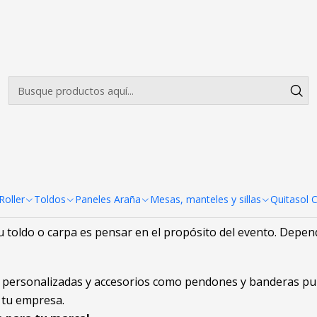
Envíos gratis desde $500.000 en Santiago
Leer más
ara Tu Evento Ideal
oldo o Carpa: Guía Completa pa
es único y merece soluciones personalizadas que combinen f
rporativo, o incluso cerrando tu terraza, te ayudamos a enco
oller
Toldos
Paneles Araña
Mesas, manteles y sillas
Quitasol 
 la mejor decisión.
u toldo o carpa es pensar en el propósito del evento. Depen
 personalizadas y accesorios como pendones y banderas publ
 tu empresa.