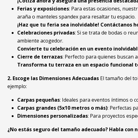
¡Cotiza ahora y asegura una presencia destacad
Ferias y exposiciones
: Para estas ocasiones, nuestr
araña o manteles spandex para resaltar tu espacio.
¡Haz que tu feria sea inolvidable! Contáctanos h
Celebraciones privadas
: Si se trata de bodas o re
ambiente acogedor.
Convierte tu celebración en un evento inolvidable
Cierre de terrazas
: Perfecto para quienes buscan a
Transforma tu terraza en un espacio funcional t
2. Escoge las Dimensiones Adecuadas
El tamaño del to
ejemplo:
Carpas pequeñas
: Ideales para eventos íntimos o c
Carpas grandes (5x10 metros o más)
: Perfectas p
Dimensiones personalizadas
: Para proyectos espe
¿No estás seguro del tamaño adecuado? Habla con nu