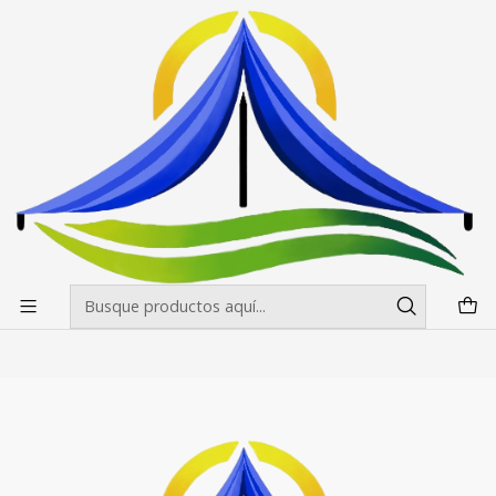
Envíos gratis desde $500.000 en Santiago
Leer más
Inicio
Pendones Roller
Pendon Roller 120x200
Pendon Roller 120x200
Filtros
|
Pendon Roller 120X200
$82.990 CLP