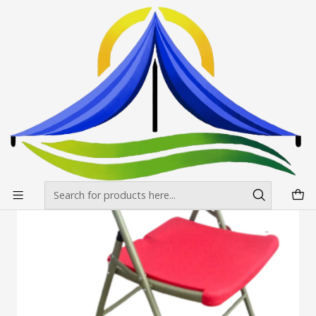
Envíos gratis desde $500.000 en Santiago
Read more
Home
Mesas, manteles y sillas
Sillas y banquetas
Silla de Resina color Rojo
Silla de Resina color Rojo